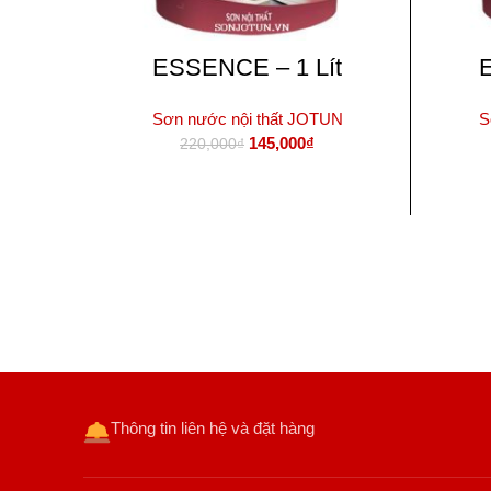
ESSENCE – 1 Lít
Sơn nước nội thất JOTUN
S
Giá
Giá
145,000
₫
220,000
₫
gốc
hiện
là:
tại
THÊM VÀO GIỎ HÀNG
220,000₫.
là:
145,000₫.
Thông tin liên hệ và đặt hàng