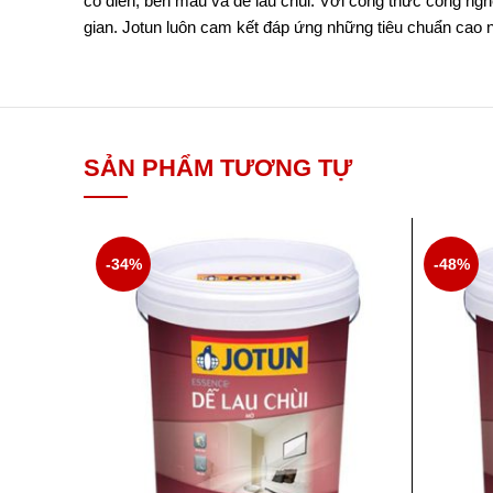
cổ điển, bền màu và dễ lau chùi. Với công thức công ng
gian. Jotun luôn cam kết đáp ứng những tiêu chuẩn cao 
SẢN PHẨM TƯƠNG TỰ
-34%
-48%