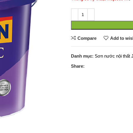
là:
tạ
406,000₫.
là
1
Compare
Add to wish
Danh mục:
Sơn nước nội thất
Share: