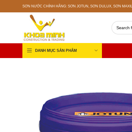
SƠN NƯỚC CHÍNH HÃNG: SƠN JOTUN, SƠN DULUX, SƠN MAXILIT
DANH MỤC SẢN PHẨM