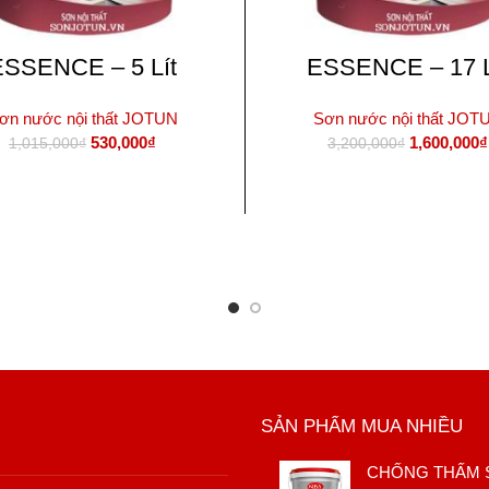
ESSENCE – 5 Lít
ESSENCE – 17 L
ơn nước nội thất JOTUN
Sơn nước nội thất JOT
Giá
Giá
Giá
530,000
₫
1,600,000
₫
1,015,000
₫
3,200,000
₫
gốc
hiện
gốc
là:
tại
là:
THÊM VÀO GIỎ HÀNG
THÊM VÀO GIỎ HÀNG
1,015,000₫.
là:
3,200,000₫
530,000₫.
SẢN PHẨM MUA NHIỀU
CHỐNG THẤM S