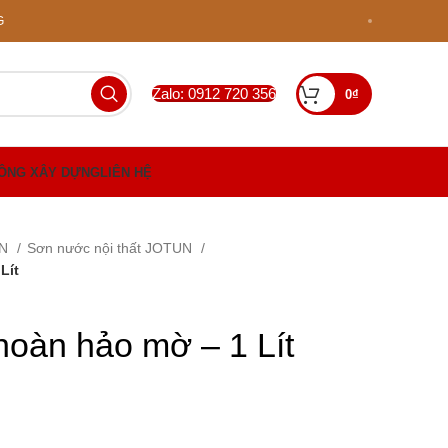
G
Zalo: 0912 720 356
0
₫
CÔNG XÂY DỰNG
LIÊN HỆ
UN
Sơn nước nội thất JOTUN
Lít
hoàn hảo mờ – 1 Lít
iá
iện