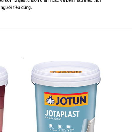
àu sơn Majestic luôn chính xác và bền màu theo thời
người tiêu dùng.
-54%