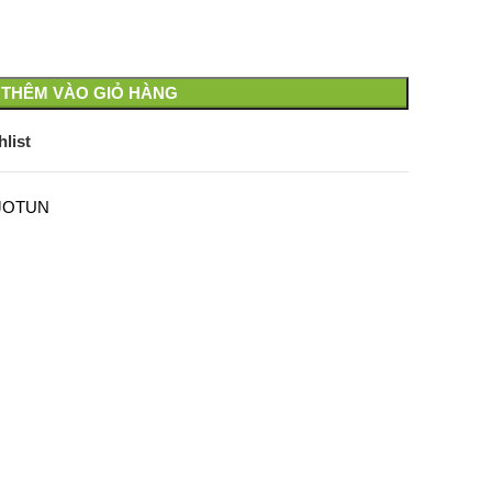
i
:
90,000₫.
THÊM VÀO GIỎ HÀNG
list
 JOTUN