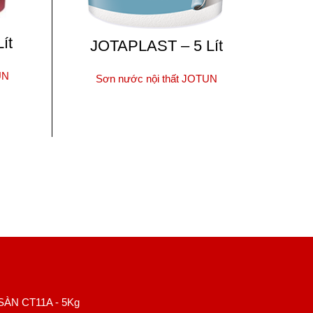
ít
Majes
JOTAPLAST – 5 Lít
UN
Sơn nước nội thất JOTUN
Giá
S
hiện
ĐỌC TIẾP
tại
.
là:
1,600,000₫.
ÀN CT11A - 5Kg