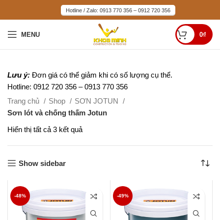
Hotline / Zalo: 0913 770 356 – 0912 720 356
MENU
0
₫
Lưu ý:
Đơn giá có thể giảm khi có số lượng cụ thể.
Hotline: 0912 720 356 – 0913 770 356
Trang chủ
Shop
SƠN JOTUN
Sơn lót và chống thấm Jotun
Hiển thị tất cả 3 kết quả
Show sidebar
-48%
-49%