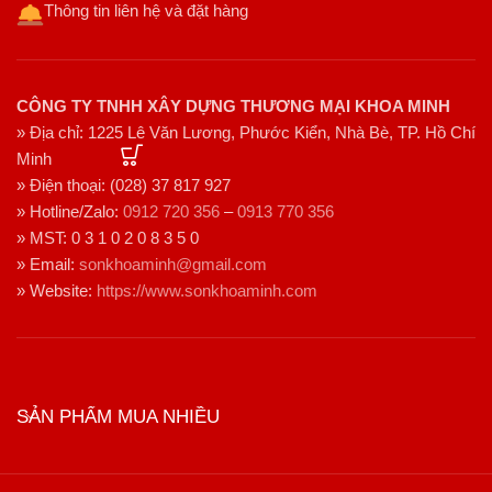
Thông tin liên hệ và đặt hàng
CÔNG TY TNHH XÂY DỰNG THƯƠNG MẠI KHOA MINH
» Địa chỉ: 1225 Lê Văn Lương, Phước Kiển, Nhà Bè, TP. Hồ Chí
Minh
» Điện thoại: (028) 37 817 927
» Hotline/Zalo:
0912 720 356
–
0913 770 356
» MST: 0 3 1 0 2 0 8 3 5 0
» Email:
sonkhoaminh@gmail.com
» Website:
https://www.sonkhoaminh.com
SẢN PHẨM MUA NHIỀU