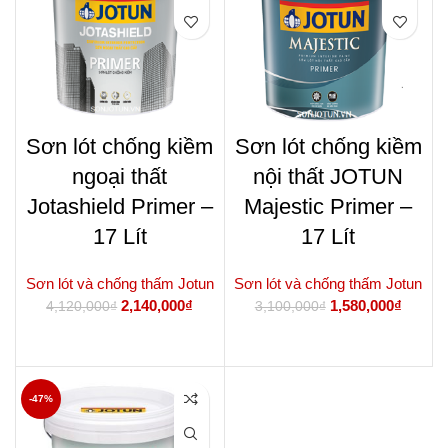
Sơn lót chống kiềm
Sơn lót chống kiềm
ngoại thất
nội thất JOTUN
Jotashield Primer –
Majestic Primer –
17 Lít
17 Lít
Sơn lót và chống thấm Jotun
Sơn lót và chống thấm Jotun
Giá
Giá
Giá
Giá
2,140,000
₫
1,580,000
₫
4,120,000
₫
3,100,000
₫
gốc
hiện
gốc
hiện
là:
tại
là:
tại
THÊM VÀO GIỎ HÀNG
THÊM VÀO GIỎ HÀNG
4,120,000₫.
là:
3,100,000₫.
là:
2,140,000₫.
1,580,
-47%