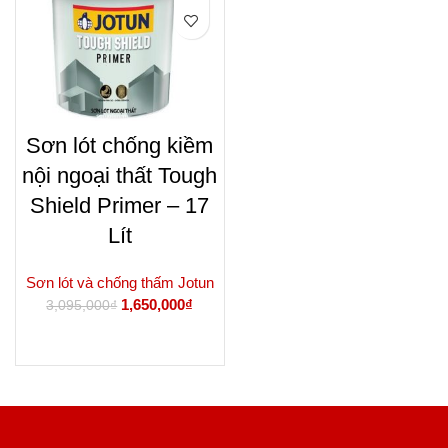
Sơn lót chống kiềm
nội ngoại thất Tough
Shield Primer – 17
Lít
Sơn lót và chống thấm Jotun
Giá
Giá
1,650,000
₫
3,095,000
₫
gốc
hiện
là:
tại
THÊM VÀO GIỎ HÀNG
3,095,000₫.
là:
1,650,000₫.