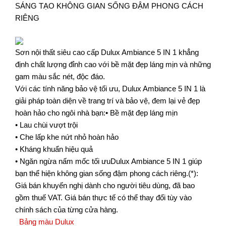
SÁNG TẠO KHÔNG GIAN SỐNG ĐẬM PHONG CÁCH
RIÊNG
Sơn nội thất siêu cao cấp Dulux Ambiance 5 IN 1 khẳng
định chất lượng đỉnh cao với bề mặt đẹp láng mịn và những
gam màu sắc nét, độc đáo.
Với các tính năng bảo vệ tối ưu, Dulux Ambiance 5 IN 1 là
giải pháp toàn diện về trang trí và bảo vệ, đem lại vẻ đẹp
hoàn hảo cho ngôi nhà bạn:• Bề mặt đẹp láng mịn
• Lau chùi vượt trội
• Che lấp khe nứt nhỏ hoàn hảo
• Kháng khuẩn hiệu quả
• Ngăn ngừa nấm mốc tối ưuDulux Ambiance 5 IN 1 giúp
bạn thể hiện không gian sống đậm phong cách riêng.(*):
Giá bán khuyến nghị dành cho người tiêu dùng, đã bao
gồm thuế VAT. Giá bán thực tế có thể thay đổi tùy vào
chính sách của từng cửa hàng.
Bảng màu Dulux