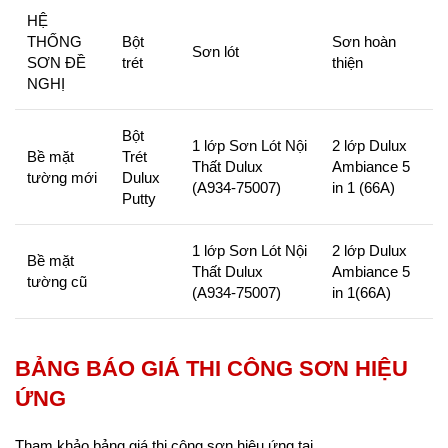
HỆ
THỐNG
Bột
Sơn hoàn
Sơn lót
SƠN ĐỀ
trét
thiện
NGHỊ
Bột
1 lớp Sơn Lót Nội
2 lớp Dulux
Bề mặt
Trét
Thất Dulux
Ambiance 5
tường mới
Dulux
(A934-75007)
in 1 (66A)
Putty
1 lớp Sơn Lót Nội
2 lớp Dulux
Bề mặt
Thất Dulux
Ambiance 5
tường cũ
(A934-75007)
in 1(66A)
BẢNG BÁO GIÁ THI CÔNG SƠN HIỆU
ỨNG
Tham khảo bảng giá thi công sơn hiệu ứng tại