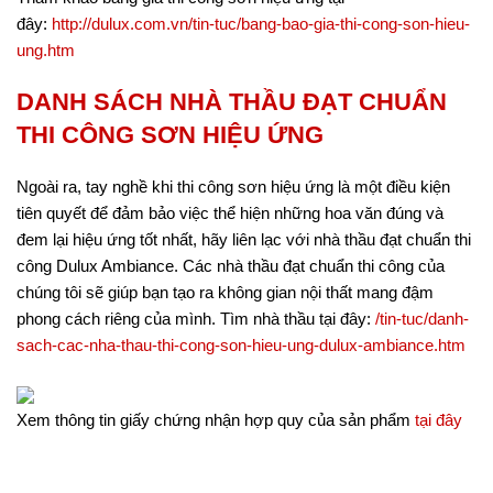
đây:
http://dulux.com.vn/tin-tuc/bang-bao-gia-thi-cong-son-hieu-
ung.htm
DANH SÁCH NHÀ THẦU ĐẠT CHUẨN
THI CÔNG SƠN HIỆU ỨNG
Ngoài ra, tay nghề khi thi công sơn hiệu ứng là một điều kiện
tiên quyết để đảm bảo việc thể hiện những hoa văn đúng và
đem lại hiệu ứng tốt nhất, hãy liên lạc với nhà thầu đạt chuẩn thi
công Dulux Ambiance. Các nhà thầu đạt chuẩn thi công của
chúng tôi sẽ giúp bạn tạo ra không gian nội thất mang đậm
phong cách riêng của mình. Tìm nhà thầu tại đây:
/tin-tuc/danh-
sach-cac-nha-thau-thi-cong-son-hieu-ung-dulux-ambiance.htm
Xem thông tin giấy chứng nhận hợp quy của sản phẩm
tại đây