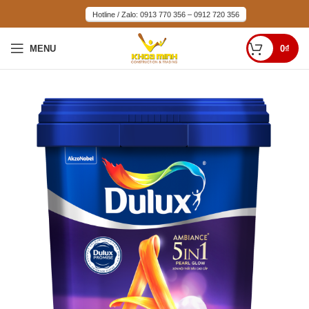
Hotline / Zalo: 0913 770 356 – 0912 720 356
MENU
0
₫