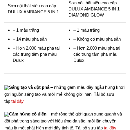
Sơn nội thất siêu cao cấp
Sơn nội thất siêu cao cấp
DULUX AMBIANCE 5 IN 1
DULUX AMBIANCE 5 IN 1
DIAMOND GLOW
– 1 màu trắng
– 1 màu trắng
– 14 màu pha sẵn
– Không có màu pha sẵn
– Hơn 2.000 màu pha tại
– Hơn 2.000 màu pha tại
các trung tâm pha màu
các trung tâm pha màu
Dulux
Dulux
Sáng tạo và đột phá
– những gam màu đầy ngẫu hứng khơi
gợi nguồn sáng tạo và mới mẻ không giới hạn. Tải bộ sưu
tập
tại đây
Cảm hứng cổ điển
– mở rộng thế giới quan xung quanh và
đột phá trong sáng tạo với hiệu ứng đa sắc, mỗi lần chuyển
màu là một phát hiện mới đầy tinh tế. Tải bộ sưu tập
tại đây