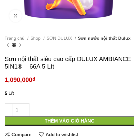
Click to enlarge
Trang chủ
Shop
SƠN DULUX
Sơn nước nội thất Dulux
Sơn nội thất siêu cao cấp DULUX AMBIANCE
5IN1® – 66A 5 Lít
1,090,000
₫
5 Lít
THÊM VÀO GIỎ HÀNG
Compare
Add to wishlist