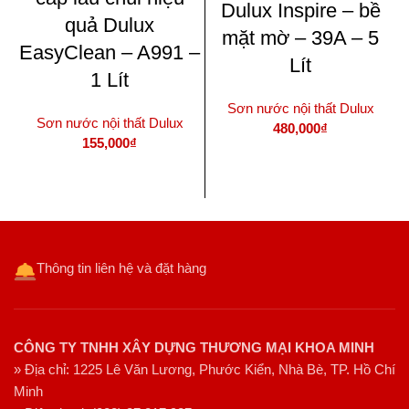
Dulux Inspire – bề
quả Dulux
mặt mờ – 39A – 5
EasyClean – A991 –
Lít
1 Lít
Sơn nước nội thất Dulux
Sơn nước nội thất Dulux
480,000
₫
155,000
₫
THÊM VÀO GIỎ HÀNG
THÊM VÀO GIỎ HÀNG
Thông tin liên hệ và đặt hàng
CÔNG TY TNHH XÂY DỰNG THƯƠNG MẠI KHOA MINH
» Địa chỉ: 1225 Lê Văn Lương, Phước Kiển, Nhà Bè, TP. Hồ Chí
Minh