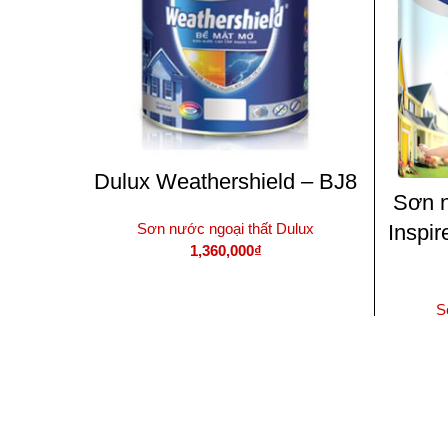
Dulux Weathershield – BJ8
Sơn n
Inspi
Sơn nước ngoại thất Dulux
1,360,000
₫
THÊM VÀO GIỎ HÀNG
S