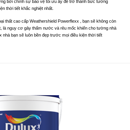
ng bởi chính sự bảo vệ tối ưu ấy để trở thành bức tường
n thời tiết khắc nghiệt nhất.
ại thất cao cấp Weathershield Powerflexx , bạn sẽ không còn
tiết, là nguy cơ gây thấm nước và rêu mốc khiến cho tường nhà
hà bạn sẽ luôn bền đẹp trước mọi điều kiện thời tiết