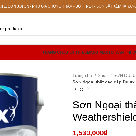
E, SƠN JOTON - PHỤ GIA CHỐNG THẤM - BỘT TRÉT - SƠN SẮT KẼM TAIYAN
TRANG CHỦ
GIỚI THIỆU
BẢNG MÀU
TƯ VẤN THI 
Trang chủ
Shop
SƠN DUL
Sơn Ngoại thất cao cấp Dulux
Sơn Ngoại th
Weathershiel
1,530,000
₫