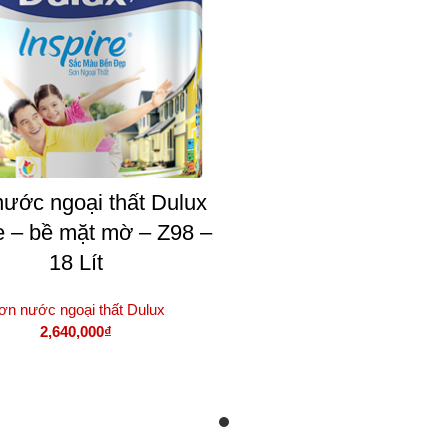
ước ngoại thất Dulux
re – bề mặt mờ – Z98 –
18 Lít
ơn nước ngoại thất Dulux
2,640,000
₫
THÊM VÀO GIỎ HÀNG