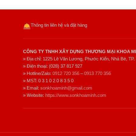
Thông tin liên hệ và đặt hàng
CÔNG TY TNHH XÂY DỰNG THƯƠNG MẠI KHOA M
» Địa chỉ: 1225 Lê Văn Lương, Phước Kiển, Nhà Bè, TP.
» Điện thoại: (028) 37 817 927
» Hotline/Zalo:
0912 720 356
–
0913 770 356
» MST: 0 3 1 0 2 0 8 3 5 0
» Email:
sonkhoaminh@gmail.com
» Website:
https://www.sonkhoaminh.com