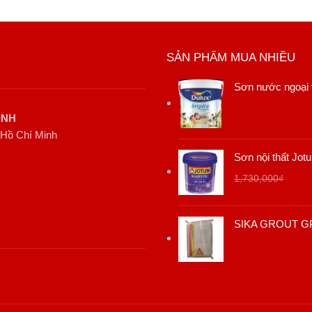
SẢN PHẨM MUA NHIỀU
Sơn nước ngoại t
2,640,000
₫
INH
 Hồ Chí Minh
Sơn nội thất Jot
Giá
820,
1,730,000
₫
gốc
là:
SIKA GROUT GP
1,730
250,000
₫