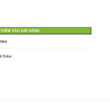
THÊM VÀO GIỎ HÀNG
list
t Dulux