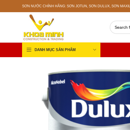
SƠN NƯỚC CHÍNH HÃNG: SƠN JOTUN, SƠN DULUX, SƠN MAXILIT
DANH MỤC SẢN PHẨM