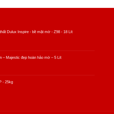
hất Dulux Inspire - bề mặt mờ - Z98 - 18 Lít
un – Majestic đẹp hoàn hảo mờ – 5 Lít
Giá
000
₫
hiện
tại
 - 25kg
,000₫.
là:
820,000₫.