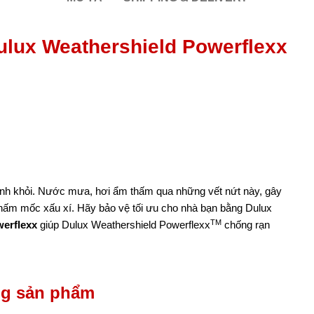
ulux Weathershield Powerflexx
ránh khỏi. Nước mưa, hơi ẩm thấm qua những vết nứt này, gây
à nấm mốc xấu xí. Hãy bảo vệ tối ưu cho nhà bạn bằng Dulux
TM
erflexx
giúp Dulux Weathershield Powerflexx
chống rạn
ng sản phẩm