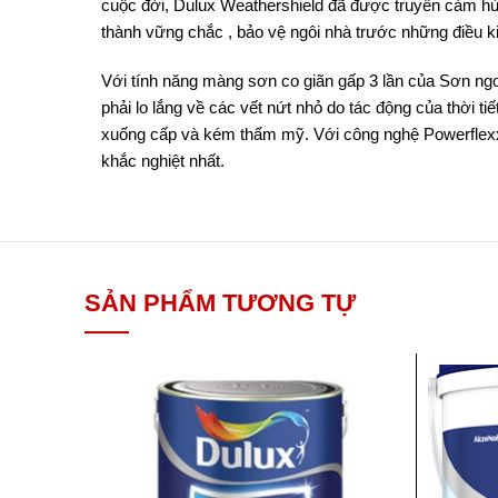
cuộc đời, Dulux Weathershield đã được truyền cảm hứ
thành vững chắc , bảo vệ ngôi nhà trước những điều kiệ
Với tính năng màng sơn co giãn gấp 3 lần của Sơn ngo
phải lo lắng về các vết nứt nhỏ do tác động của thời 
xuống cấp và kém thẩm mỹ. Với công nghệ Powerflexx n
khắc nghiệt nhất.
SẢN PHẨM TƯƠNG TỰ