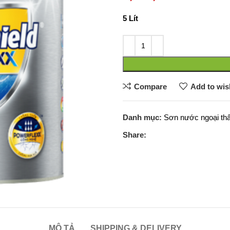
5 Lít
Compare
Add to wish
Danh mục:
Sơn nước ngoại thấ
Share:
MÔ TẢ
SHIPPING & DELIVERY