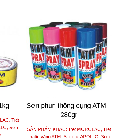
1kg
Sơn phun thông dụng ATM –
Sơn p
280gr
AC, Trét
LLO, Sơn
SẢN PHẨM KHÁC: Trét MOROLAC, Trét
SẢN PHẨ
ai
matic vàng ATM, Silicone APOLLO, Sơn
matic v