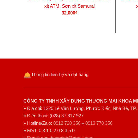
xịt ATM, Sơn xịt Samurai
32,000
₫
THÊM VÀO GIỎ HÀNG
Thông tin liên hệ và đặt hàng
CÔNG TY TNHH XÂY DỰNG THƯƠNG MẠI KHOA M
» Địa chỉ: 1225 Lê Văn Lương, Phước Kiển, Nhà Bè, TP.
» Điện thoại: (028) 37 817 927
» Hotline/Zalo:
0912 720 356
–
0913 770 356
» MST: 0 3 1 0 2 0 8 3 5 0
» Email:
sonkhoaminh@gmail.com