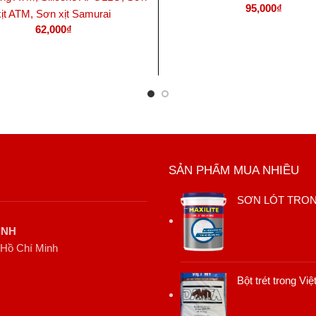
95,000
₫
xịt ATM, Sơn xịt Samurai
62,000
₫
THÊM VÀO GIỎ HÀNG
THÊM VÀO GIỎ HÀNG
SẢN PHẨM MUA NHIỀU
SƠN LÓT TRONG
310,000
₫
INH
 Hồ Chí Minh
Bột trét trong Vi
125,000
₫