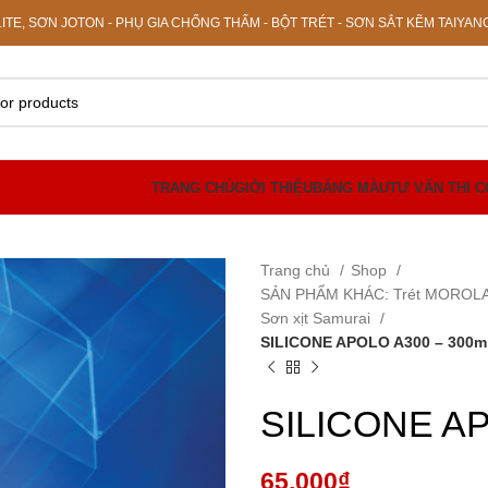
E, SƠN JOTON - PHỤ GIA CHỐNG THẤM - BỘT TRÉT - SƠN SẮT KẼM TAIYAN
TRANG CHỦ
GIỚI THIỆU
BẢNG MÀU
TƯ VẤN THI 
Trang chủ
Shop
SẢN PHẨM KHÁC: Trét MOROLAC, 
Sơn xịt Samurai
SILICONE APOLO A300 – 300m
SILICONE AP
65,000
₫