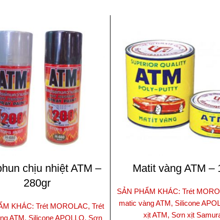
hun chịu nhiệt ATM –
Matit vàng ATM – 
280gr
SẢN PHẨM KHÁC: Trét MOROL
matic vàng ATM, Silicone APO
M KHÁC: Trét MOROLAC, Trét
xịt ATM, Sơn xịt Samur
àng ATM, Silicone APOLLO, Sơn