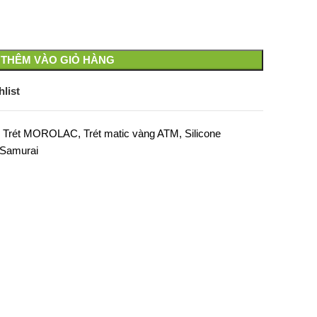
THÊM VÀO GIỎ HÀNG
list
rét MOROLAC, Trét matic vàng ATM, Silicone
 Samurai