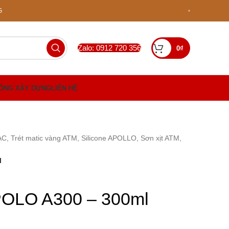
G
Zalo: 0912 720 356
0
₫
CÔNG XÂY DỰNG
LIÊN HỆ
Trét matic vàng ATM, Silicone APOLLO, Sơn xịt ATM,
l
OLO A300 – 300ml