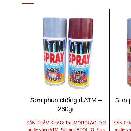
Sơn phun chống rỉ ATM –
Sơn p
280gr
SẢN PHẨM KHÁC: Trét MOROLAC, Trét
SẢN PHẨ
matic vàng ATM, Silicone APOLLO, Sơn
matic v