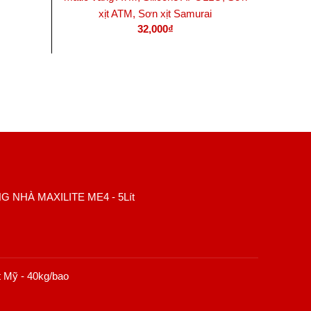
xịt ATM, Sơn xịt Samurai
x
32,000
₫
THÊM VÀO GIỎ HÀNG
 NHÀ MAXILITE ME4 - 5Lít
ệt Mỹ - 40kg/bao