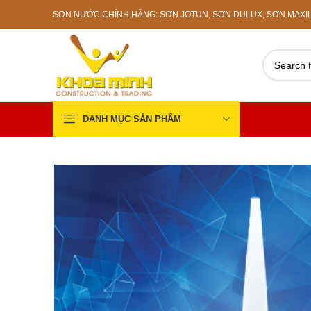
SƠN NƯỚC CHÍNH HÃNG: SƠN JOTUN, SƠN DULUX, SƠN MAXILIT
DANH MỤC SẢN PHẨM