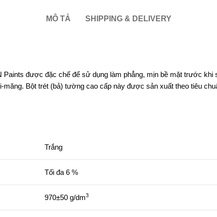
MÔ TẢ
SHIPPING & DELIVERY
N Paints được đặc chế để sử dụng làm phẳng, mịn bề mặt trước khi s
xi-măng. Bột trét (bả) tường cao cấp này được sản xuất theo tiêu c
Trắng
Tối đa 6 %
3
970±50 g/dm