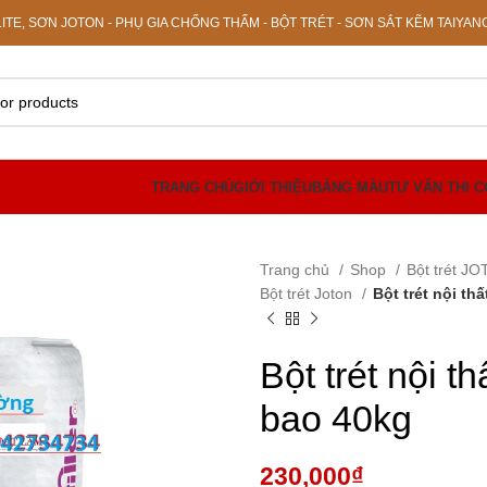
E, SƠN JOTON - PHỤ GIA CHỐNG THẤM - BỘT TRÉT - SƠN SẮT KẼM TAIYAN
TRANG CHỦ
GIỚI THIỆU
BẢNG MÀU
TƯ VẤN THI 
Trang chủ
Shop
Bột trét 
Bột trét Joton
Bột trét nội th
Bột trét nội 
bao 40kg
230,000
₫