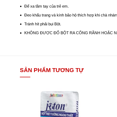
Để xa tầm tay của trẻ em.
Đeo khẩu trang và kính bảo hộ thích hợp khi chà nhá
Tránh hít phải bụi Bột.
KHÔNG ĐƯỢC ĐỔ BỘT RA CỐNG RÃNH HOẶC 
SẢN PHẨM TƯƠNG TỰ