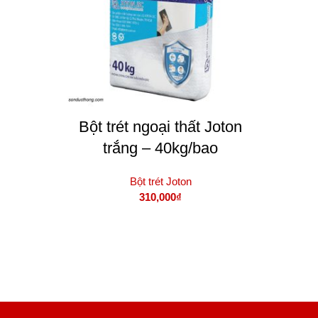
Bột trét ngoại thất Joton
trắng – 40kg/bao
Bột trét Joton
310,000
₫
THÊM VÀO GIỎ HÀNG