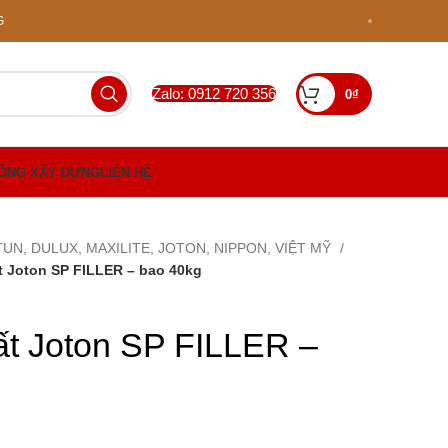
G
Zalo: 0912 720 356
0
₫
CÔNG XÂY DỰNG
LIÊN HỆ
JOTUN, DULUX, MAXILITE, JOTON, NIPPON, VIỆT MỸ
ất Joton SP FILLER – bao 40kg
thất Joton SP FILLER –