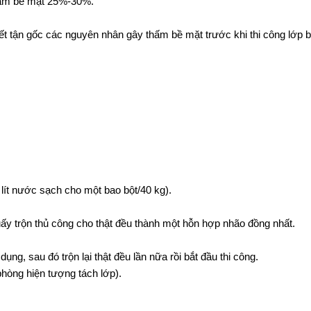
ộ ẩm bề mặt 25%-30%.
ết tận gốc các nguyên nhân gây thấm bề mặt trước khi thi công lớp bột
 lít nước sạch cho một bao bột/40 kg).
y trộn thủ công cho thật đều thành một hỗn hợp nhão đồng nhất.
g, sau đó trộn lại thật đều lần nữa rồi bắt đầu thi công.
phòng hiện tượng tách lớp).