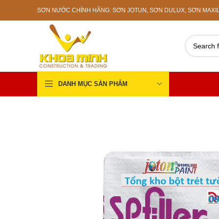
SƠN NƯỚC CHÍNH HÃNG: SƠN JOTUN, SƠN DULUX, SƠN MAXILIT
DANH MỤC SẢN PHẨM