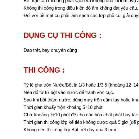
Bề mặt cần thi công phải sạch và không quá lồi lõm. Đ
Không thi công trong điều kiện độ ẩm không đạt yêu cầu.
Đối với bề mặt cũ phải làm sạch các lớp phủ cũ, giải quy
DỤNG CỤ THI CÔNG :
Dao trét, bay chuyên dùng
THI CÔNG :
Tỷ lệ pha trộn Nước/Bột là 1/3 hoặc 1/3.5 (khoảng 12÷14
Nên đổ từ từ bột vào nước để tránh vón cục.
Sau khi bột thấm nước, dùng máy trộn cầm tay hoặc khuấ
Thời gian khuấy trộn khoảng 5÷10 phút.
Chờ khoảng 7÷10 phút để cho các hóa chất phát huy tác dụn
Thời gian thi công lớp kế tiếp không được quá 9 giờ (để 
Không nên thi công lớp Bột trét dày quá 3 mm.